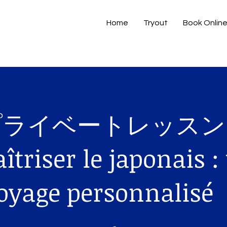
Home
Tryout
Book Onlin
プライベートレッス
îtriser le japonais :
oyage personnali
6 jours