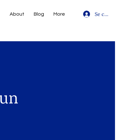
Se connecter
e
About
Blog
More
ン
 un
sé