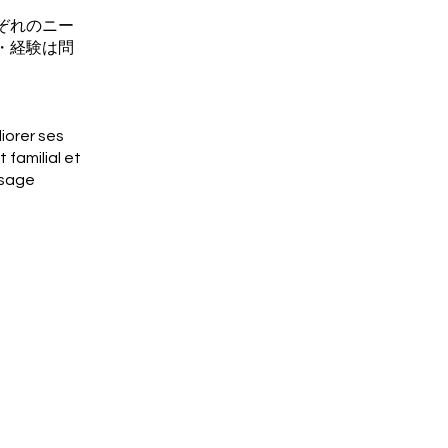
ぞれのニー
・経験は問
。
iorer ses
familial et
ssage