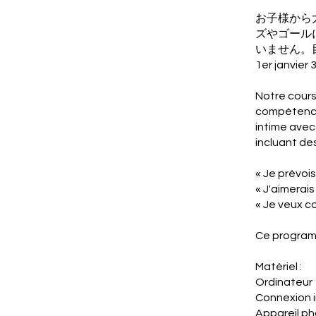
お子様から
ズやゴール
いません。
1er ja
Notre cours
compétences
intime avec
incluant des
« Je prévoi
« J'aimerai
« Je veux c
Ce programm
Matériel :
Ordinateur
Connexion 
Appareil p