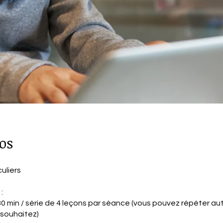
os
uliers
:
30 min / série de 4 leçons par séance (vous pouvez répéter au
 souhaitez)