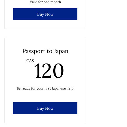
Valid for one month
Buy Now
Passport to Japan
120CA
120
CA$
Be ready for your first Japanese Trip!
Buy Now