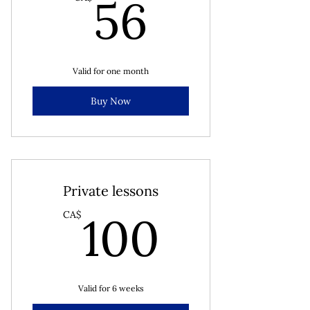
56CA$
56
Valid for one month
Buy Now
Private lessons
100CA
100
CA$
Valid for 6 weeks